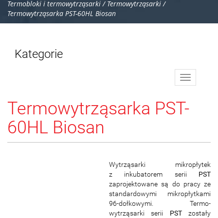
Termobloki i termowytrząsarki
/
Termowytrząsarki
/
Termowytrząsarka PST-60HL Biosan
Kategorie
Toggle
navigation
Termowytrząsarka PST-
60HL Biosan
Wytrząsarki mikropłytek
z inkubatorem serii
PST
zaprojektowane są do pracy ze
standardowymi mikropłytkami
96-dołkowymi. Termo-
wytrząsarki serii
PST
zostały