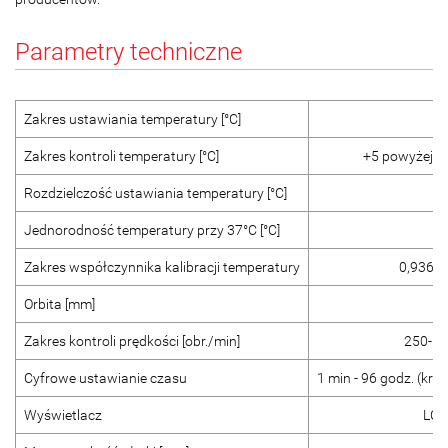
Parametry techniczne
Zakres ustawiania temperatury [°C]
+
Zakres kontroli temperatury [°C]
+5 powyżej t
Rozdzielczość ustawiania temperatury [°C]
Jednorodność temperatury przy 37°C [°C]
Zakres współczynnika kalibracji temperatury
0,936 d
Orbita [mm]
Zakres kontroli prędkości [obr./min]
250-12
Cyfrowe ustawianie czasu
1 min - 96 godz. (krok
Wyświetlacz
LCD