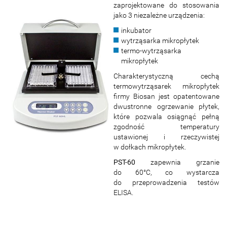
zaprojektowane do stosowania
jako 3 niezależne urządzenia:
inkubator
wytrząsarka mikropłytek
termo-wytrząsarka
mikropłytek
Charakterystyczną cechą
termowytrząsarek mikropłytek
firmy Biosan jest opatentowane
dwustronne ogrzewanie płytek,
które pozwala osiągnąć pełną
zgodność temperatury
ustawionej i rzeczywistej
w dołkach mikropłytek.
PST-60
zapewnia grzanie
do 60°C, co wystarcza
do przeprowadzenia testów
ELISA.