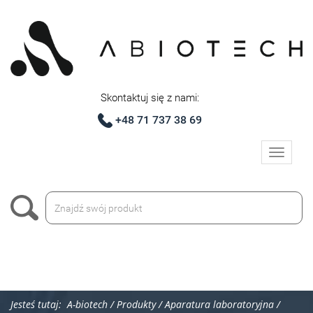
Skontaktuj się z nami:
+48 71 737 38 69
Toggle
navigati
Jesteś tutaj:
A-biotech
/
Produkty
/
Aparatura laboratoryjna
/