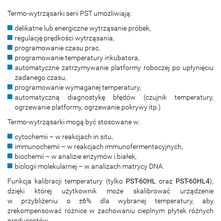
Termo-wytrząsarki serii PST umożliwiają:
delikatne lub energiczne wytrząsanie próbek,
regulację prędkości wytrząsania,
programowanie czasu prac,
programowanie temperatury inkubatora,
automatyczne zatrzymywanie platformy roboczej po upłynięciu
zadanego czasu,
programowanie wymaganej temperatury,
automatyczną diagnostykę błędów (czujnik temperatury,
ogrzewanie platformy, ogrzewanie pokrywy itp.)
Termo-wytrząsarki mogą być stosowane w:
cytochemii – w reakcjach in situ,
immunochemii – w reakcjach immunofermentacyjnych,
biochemii – w analizie enzymów i białek,
biologii molekularnej – w analizach matrycy DNA.
Funkcja kalibracji temperatury (tylko
PST-60HL
oraz
PST-60HL4
),
dzięki której użytkownik może skalibrować urządzenie
w przybliżeniu o ±6% dla wybranej temperatury, aby
zrekompensować różnice w zachowaniu cieplnym płytek różnych
producentów.