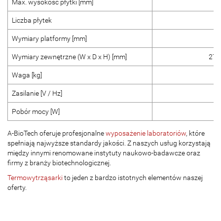
Max. wysokość płytki [mm]
Liczba płytek
Wymiary platformy [mm]
2
Wymiary zewnętrzne (W x D x H) [mm]
270
Waga [kg]
Zasilanie [V / Hz]
Pobór mocy [W]
A-BioTech oferuje profesjonalne
wyposażenie laboratoriów
, które
spełniają najwyższe standardy jakości. Z naszych usług korzystają
między innymi renomowane instytuty naukowo-badawcze oraz
firmy z branży biotechnologicznej.
Termowytrząsarki
to jeden z bardzo istotnych elementów naszej
oferty.