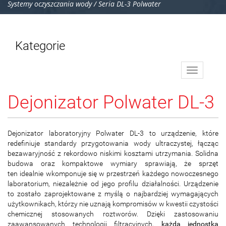
Systemy oczyszczania wody
/
Seria DL-3 Polwater
Kategorie
Toggle
navigation
Dejonizator Polwater DL-3
Dejonizator laboratoryjny Polwater DL-3 to urządzenie, które
redefiniuje standardy przygotowania wody ultraczystej, łącząc
bezawaryjność z rekordowo niskimi kosztami utrzymania. Solidna
budowa oraz kompaktowe wymiary sprawiają, że sprzęt
ten idealnie wkomponuje się w przestrzeń każdego nowoczesnego
laboratorium, niezależnie od jego profilu działalności. Urządzenie
to zostało zaprojektowane z myślą o najbardziej wymagających
użytkownikach, którzy nie uznają kompromisów w kwestii czystości
chemicznej stosowanych roztworów. Dzięki zastosowaniu
zaawansowanych technologii filtracyjnych,
każda jednostka