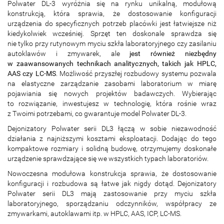
Polwater DL-3 wyróżnia się na rynku unikalną, modułową
konstrukcją, która sprawia, że dostosowanie konfiguracji
urządzenia do specyficznych potrzeb placówki jest łatwiejsze niż
kiedykolwiek wcześniej. Sprzęt ten doskonale sprawdza się
nie tylko przy rutynowym myciu szkła laboratoryjnego czy zasilaniu
autoklawów i zmywarek, ale
jest również niezbędny
w zaawansowanych technikach analitycznych, takich jak HPLC,
AAS czy LC-MS
. Możliwość przyszłej rozbudowy systemu pozwala
na elastyczne zarządzanie zasobami laboratorium w miarę
pojawiania się nowych projektów badawczych. Wybierając
to rozwiązanie, inwestujesz w technologię, która rośnie wraz
z Twoimi potrzebami, co gwarantuje model Polwater DL-3.
Dejonizatory Polwater serii DL3 łączą w sobie niezawodność
działania z najniższymi kosztami eksploatacji. Dodając do tego
kompaktowe rozmiary i solidną budowę, otrzymujemy doskonałe
urządzenie sprawdzające się we wszystkich typach laboratoriów.
Nowoczesna modułowa konstrukcja sprawia, że dostosowanie
konfiguracji i rozbudowa są łatwe jak nigdy dotąd. Dejonizatory
Polwater serii DL3 mają zastosowanie przy myciu szkła
laboratoryjnego, sporządzaniu odczynników, współpracy ze
zmywarkami, autoklawami itp. w HPLC, AAS, ICP, LC-MS.