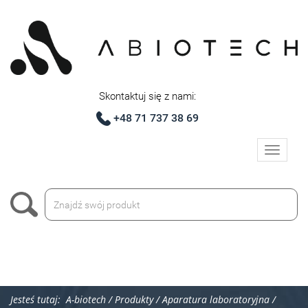
Skontaktuj się z nami:
+48 71 737 38 69
Toggle
navigati
Jesteś tutaj:
A-biotech
/
Produkty
/
Aparatura laboratoryjna
/