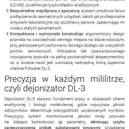
(LC-MS), co eliminuje ryzyko błędów analitycznych.
Bezpośrednia współpraca z aparaturą
: system umożliwia łatwe
podłączenie do zewnętrznych urządzeń, takich jak profesjonalne
zmywarki laboratoryjne czy autoklawy parowe, zapewniając im
wodę o stałych parametrach.
Kompaktowa i wytrzymała konstrukcja
: ergonomiczny design
pozwala na oszczędność cennego miejsca na blacie roboczym,
przy jednoczesnym zachowaniu łatwego dostępu do wszystkich
portów serwisowych. Wdrożenie tak zaawansowanego
rozwiązania pozwala na pełną powtarzalność eksperymentów,
co w świecie nauki jest wartością nadrzędną, którą zapewnia
właśnie Polwater DL-3.
Precyzja w każdym mililitrze,
czyli dejonizator DL-3
Dejonizator DL-3 stanowi fundament pracy w obszarach chemii
analitycznej i biologii molekularnej, gdzie najwyższa jakość
odczynników determinuje wiarygodność uzyskiwanych wyników.
Precyzyjny system monitorowania jakości wody pozwala
na bieżąco kontrolować jej parametry,
eliminując ryzyko
zanieczyszczenia próbek substancjami jonowymi
. Urządzenie