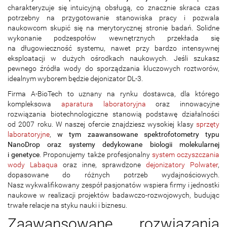
charakteryzuje się intuicyjną obsługą, co znacznie skraca czas
potrzebny na przygotowanie stanowiska pracy i pozwala
naukowcom skupić się na merytorycznej stronie badań. Solidne
wykonanie podzespołów wewnętrznych przekłada się
na długowieczność systemu, nawet przy bardzo intensywnej
eksploatacji w dużych ośrodkach naukowych. Jeśli szukasz
pewnego źródła wody do sporządzania kluczowych roztworów,
idealnym wyborem będzie dejonizator DL-3.
Firma A-BioTech to uznany na rynku dostawca, dla którego
kompleksowa
aparatura laboratoryjna
oraz innowacyjne
rozwiązania biotechnologiczne stanowią podstawę działalności
od 2007 roku. W naszej ofercie znajdziesz wysokiej klasy
sprzęty
laboratoryjne
,
w tym zaawansowane spektrofotometry typu
NanoDrop oraz systemy dedykowane biologii molekularnej
i genetyce
. Proponujemy także profesjonalny
system oczyszczania
wody Labaqua
oraz inne, sprawdzone
dejonizatory Polwater
,
dopasowane do różnych potrzeb wydajnościowych.
Nasz wykwalifikowany zespół pasjonatów wspiera firmy i jednostki
naukowe w realizacji projektów badawczo-rozwojowych, budując
trwałe relacje na styku nauki i biznesu.
Zaawansowane rozwiązania