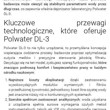
badawcza może cieszyć się stabilnymi parametrami wody przez
długi czas
, co zapewnia właśnie dejonizator laboratoryjny Polwater
DL-3.
Kluczowe przewagi
technologiczne, które oferuje
Polwater DL-3
Polwater DL-3 to nie tylko urządzenie, to przemyślana koncepcja
wspierająca codzienne procesy badawcze poprzez optymalizację
zużycia mediów i precyzyjne sterowanie jakością filtratu.
Decydując się na ten model, zyskujesz szereg funkcjonalności,
które
znacząco podnoszą komfort i bezpieczeństwo pracy w każdym
ośrodku naukowym
:
Najniższe koszty eksploatacji
: dzięki zastosowaniu
wysokowydajnych modułów wymiennych i filtrów
o przedłużonej żywotności, jednostkowy koszt litra czystej wody
jest znacznie niższy niż w konkurencyjnych systemach.
Szerokie spektrum zastosowań analitycznych
: woda uzyskana
z urządzenia spełnia surowe wymagania czułych metod
instrumentalnych, takich jak ICP czy chromatografia cieczowa