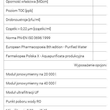
Oporność właściwa [MΩcm]
Poziom TOC [ppb]
Drobnoustroje [cfu/ml]
Cząstki > 0,22 μm [cząstki/ml]
Norma PN-EN ISO 3696:1999
European Pharmacopoeia 8th edition - Purified Water
Farmakopea Polska X - Aquapurificata produkcyjna
Wyposażenie opcjonal
Moduł jonowymienny na 20 000 l
Moduł jonowymienny na 40 000 l
Moduł ultrafiltracji UF
Punkt poboru wody RO