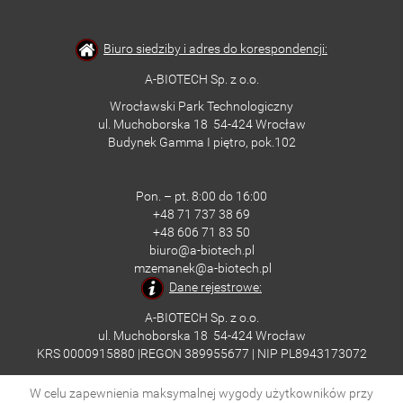
Biuro siedziby i adres do korespondencji:
A-BIOTECH Sp. z o.o.
Wrocławski Park Technologiczny
ul. Muchoborska 18 54-424 Wrocław
Budynek Gamma I piętro, pok.102
Pon. – pt. 8:00 do 16:00
+48 71 737 38 69
+48 606 71 83 50
biuro@a-biotech.pl
mzemanek@a-biotech.pl
Dane rejestrowe:
A-BIOTECH Sp. z o.o.
ul. Muchoborska 18 54-424 Wrocław
KRS 0000915880 |REGON 389955677 | NIP PL8943173072
mBank: 16 1140 2004 0000 3102 8207 7481
W celu zapewnienia maksymalnej wygody użytkowników przy