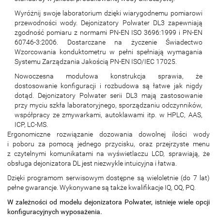
Wyróżnij swoje laboratorium dzięki wiarygodnemu pomiarowi
przewodności wody. Dejonizatory Polwater DL3 zapewniają
zgodność pomiaru z normami PN-EN ISO 3696:1999 i PN-EN
60746-3:2006. Dostarczane na życzenie Świadectwo
Wzorcowania konduktometru w pełni spełniają wymagania
Systemu Zarządzania Jakością PN-EN ISO/IEC 17025.
Nowoczesna modułowa konstrukcja sprawia, że
dostosowanie konfiguracji i rozbudowa są łatwe jak nigdy
dotąd. Dejonizatory Polwater serii DL3 mają zastosowanie
przy myciu szkła laboratoryjnego, sporządzaniu odczynników,
współpracy ze zmywarkami, autoklawami itp. w HPLC, AAS,
ICP, LC-MS.
Ergonomiczne rozwiązanie dozowania dowolnej ilości wody
i poboru za pomocą jednego przycisku, oraz przejrzyste menu
z czytelnymi komunikatami na wyświetlaczu LCD, sprawiają, że
obsługa dejonizatora DL jest niezwykle intuicyjna i łatwa.
Dzięki programom serwisowym dostępne są wieloletnie (do 7 lat)
pełne gwarancje. Wykonywane są także kwalifikacje IQ, OQ, PQ.
W zależności od modelu dejonizatora Polwater, istnieje wiele opcji
konfiguracyjnych wyposażenia.