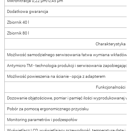
Mikrofiltracja 0,22 μm/0,45 μm
Dodatkowa gwarancja
Zbiornik 40 l
Zbiornik 80 l
Charakterystyka
Możliwość samodzielnego serwisowania łatwa wymiana wkładów fil
Antymicro TM - technologia produkcji i serwisowania zapobiegająca
Możliwość powieszenia na ścianie - opcja z adapterem
Funkcjonalności
Dozowanie objętościowe, pomiar i pamięć ilości wyprodukowanej w
Pobór za pomocą ergonomicznego przycisku
Monitoring parametrów i podzespołów
Wyświetlacz LCD, wyświetlający przewodność, temperaturę datę i go