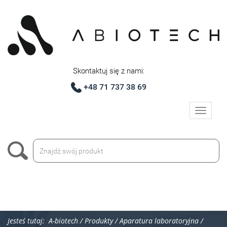
Skontaktuj się z nami:
+48 71 737 38 69
Toggle
navigati
Jesteś tutaj:
A-biotech
/
Produkty
/
Aparatura laboratoryjna
/