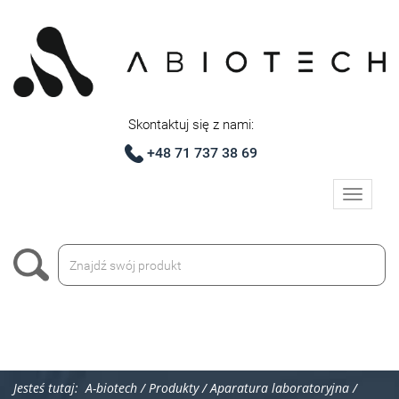
Skontaktuj się z nami:
+48 71 737 38 69
Toggle
navigati
Jesteś tutaj:
A-biotech
/
Produkty
/
Aparatura laboratoryjna
/