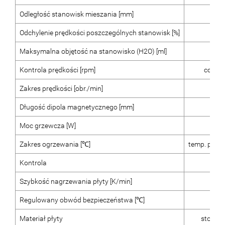
Odległość stanowisk mieszania [mm]
9
Odchylenie prędkości poszczególnych stanowisk [%]
Maksymalna objętość na stanowisko (H2O) [ml]
4
Kontrola prędkości [rpm]
co 10 
Zakres prędkości [obr./min]
0- 
Długość dipola magnetycznego [mm]
25 
Moc grzewcza [W]
1
Zakres ogrzewania [℃]
temp. poko
Kontrola
L
Szybkość nagrzewania płyty [K/min]
Regulowany obwód bezpieczeństwa [℃]
50 -
Materiał płyty
stop al