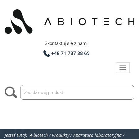
Skontaktuj się z nami:
+48 71 737 38 69
Toggle
navigati
Jesteś tutaj:
A-biotech
/
Produkty
/
Aparatura laboratoryjna
/