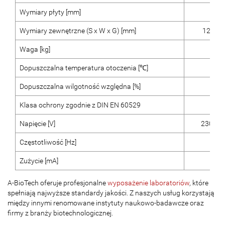
Wymiary płyty [mm]
110 
Wymiary zewnętrzne (S x W x G) [mm]
120 x 6
Waga [kg]
4,
Dopuszczalna temperatura otoczenia [℃]
5 –
Dopuszczalna wilgotność względna [%]
8
Klasa ochrony zgodnie z DIN EN 60529
IP
Napięcie [V]
230 / 1
Częstotliwość [Hz]
50 
Zużycie [mA]
2
A-BioTech oferuje profesjonalne
wyposażenie laboratoriów
, które
spełniają najwyższe standardy jakości. Z naszych usług korzystają
między innymi renomowane instytuty naukowo-badawcze oraz
firmy z branży biotechnologicznej.