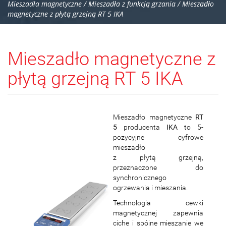
Mieszadła magnetyczne
/
Mieszadła z funkcją grzania
/
Mieszadło
magnetyczne z płytą grzejną RT 5 IKA
Mieszadło magnetyczne z
płytą grzejną RT 5 IKA
Mieszadło magnetyczne
RT
5
producenta
IKA
to 5-
pozycyjne cyfrowe
mieszadło
z płytą grzejną,
przeznaczone do
synchronicznego
ogrzewania i mieszania.
Technologia cewki
magnetycznej zapewnia
ciche i spójne mieszanie we