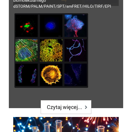
biomolekularnego
dSTORM/PALM/PAINT/SPT/smFRET/HILO/TIRF
/EPI
Czytaj więcej...