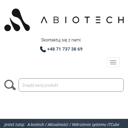
Skontaktuj się z nami:
+48 71 737 38 69
Toggle
navigati
Jesteś tutaj:
A-biotech
/
Aktualności
/
Wdrożenie systemu ITCube